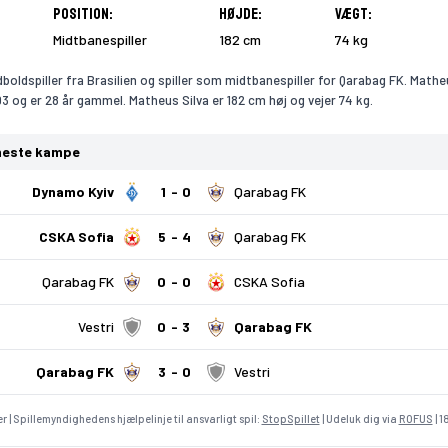
Position:
Højde:
Vægt:
Midtbanespiller
182 cm
74 kg
dboldspiller fra Brasilien og spiller som midtbanespiller for Qarabag FK. Math
-03 og er 28 år gammel. Matheus Silva er 182 cm høj og vejer 74 kg.
neste kampe
Dynamo Kyiv
1
0
Qarabag FK
CSKA Sofia
5
4
Qarabag FK
Qarabag FK
0
0
CSKA Sofia
Vestri
0
3
Qarabag FK
Qarabag FK
3
0
Vestri
r | Spillemyndighedens hjælpelinje til ansvarligt spil:
StopSpillet
| Udeluk dig via
ROFUS
| 1