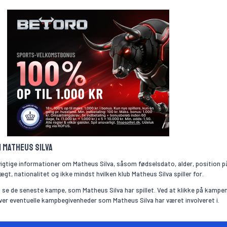
m Matheus Silva
vigtige informationer om Matheus Silva, såsom fødselsdato, alder, position p
gt, nationalitet og ikke mindst hvilken klub Matheus Silva spiller for.
se de seneste kampe, som Matheus Silva har spillet. Ved at klikke på kampe
over eventuelle kampbegivenheder som Matheus Silva har været involveret i.