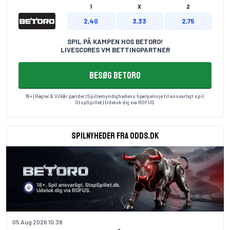
1
X
2
2,40
3,33
2,75
SPIL PÅ KAMPEN HOS BETORO!
LIVESCORES VM BETTINGPARTNER
BESØG BETORO
18+ | Regler & Vilkår gælder | Spillemyndighedens hjælpelinje til ansvarligt spil:
StopSpillet
| Udeluk dig via
ROFUS
Spilnyheder fra odds.dk
05 Aug 2026 10:38