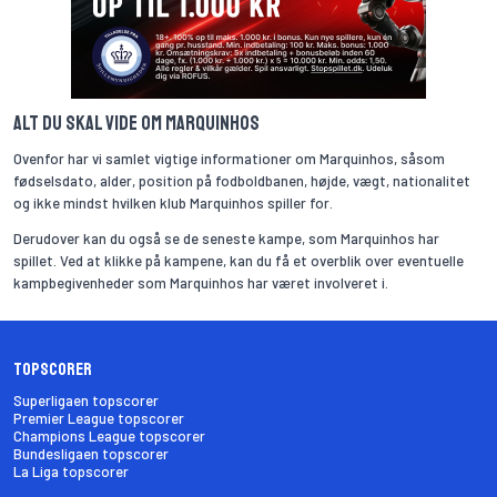
Alt du skal vide om Marquinhos
Ovenfor har vi samlet vigtige informationer om Marquinhos, såsom
fødselsdato, alder, position på fodboldbanen, højde, vægt, nationalitet
og ikke mindst hvilken klub Marquinhos spiller for.
Derudover kan du også se de seneste kampe, som Marquinhos har
spillet. Ved at klikke på kampene, kan du få et overblik over eventuelle
kampbegivenheder som Marquinhos har været involveret i.
Topscorer
Superligaen topscorer
Premier League topscorer
Champions League topscorer
Bundesligaen topscorer
La Liga topscorer