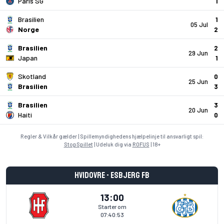
Paris SG
1
Brasilien
1
05 Jul
Norge
2
Brasilien
2
29 Jun
Japan
1
Skotland
0
25 Jun
Brasilien
3
Brasilien
3
20 Jun
Haiti
0
Regler & Vilkår gælder | Spillemyndighedens hjælpelinje til ansvarligt spil:
StopSpillet
| Udeluk dig via
ROFUS
| 18+
Hvidovre - Esbjerg fB
13:00
Starter om
07:40:53