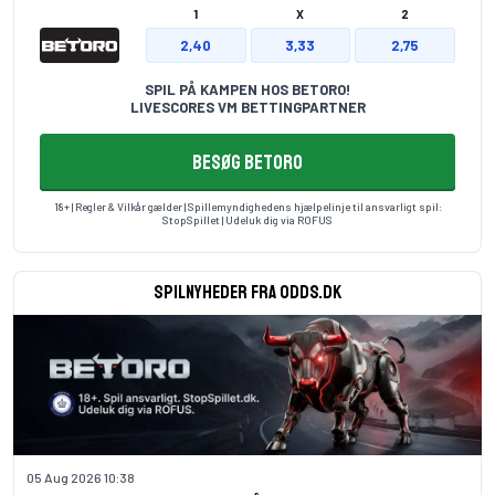
1
X
2
2,40
3,33
2,75
SPIL PÅ KAMPEN HOS BETORO!
LIVESCORES VM BETTINGPARTNER
BESØG BETORO
18+ | Regler & Vilkår gælder | Spillemyndighedens hjælpelinje til ansvarligt spil:
StopSpillet
| Udeluk dig via
ROFUS
Spilnyheder fra odds.dk
05 Aug 2026 10:38