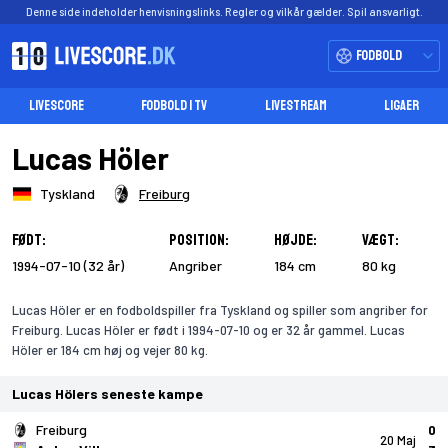
Denne side indeholder henvisningslinks. Regler og vilkår gælder. Spil ansvarligt.
Fodbold
LIVESCORE
FODBOLD I TV
LIVESTREAM
LIGAER
Lucas Höler
Tyskland
Freiburg
Født:
Position:
Højde:
Vægt:
1994-07-10 (32 år)
Angriber
184 cm
80 kg
Lucas Höler er en fodboldspiller fra Tyskland og spiller som angriber for
Freiburg. Lucas Höler er født i 1994-07-10 og er 32 år gammel. Lucas
Höler er 184 cm høj og vejer 80 kg.
Lucas Hölers seneste kampe
Freiburg
0
20 Maj