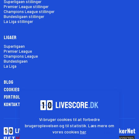
Superligaen stillinger
Premier League stillinger
Champions League stillinger
Bundesligaen stillinger
La Liga stillinger
Ligaer
Superligaen
Premier League
Champions League
Bundesligaen
La Liga
Blog
Cookies
Fortrolighedspolitik
Kontakt os
Vi bruger cookies til at forbedre
brugeroplevelsen og til statistik. Læs mere om
vores cookies
her
.