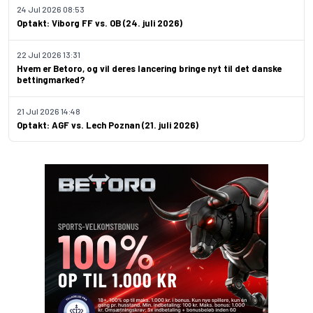
24 Jul 2026 08:53
Optakt: Viborg FF vs. OB (24. juli 2026)
22 Jul 2026 13:31
Hvem er Betoro, og vil deres lancering bringe nyt til det danske
bettingmarked?
21 Jul 2026 14:48
Optakt: AGF vs. Lech Poznan (21. juli 2026)