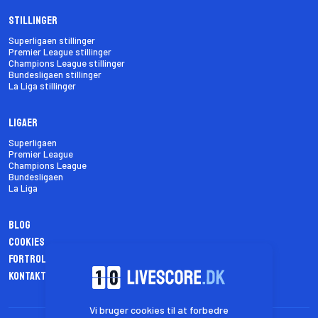
Stillinger
Superligaen stillinger
Premier League stillinger
Champions League stillinger
Bundesligaen stillinger
La Liga stillinger
Ligaer
Superligaen
Premier League
Champions League
Bundesligaen
La Liga
Blog
Cookies
Fortrolighedspolitik
Kontakt os
Vi bruger cookies til at forbedre