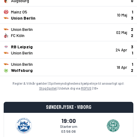
Augsburg
0
Mainz 05
1
10 Maj
Union Berlin
3
Union Berlin
2
02 Maj
FC Köln
2
RB Leipzig
3
24 Apr
Union Berlin
1
Union Berlin
1
18 Apr
Wolfsburg
2
Regler & Vilkår gælder | Spillemyndighedens hjælpelinje til ansvarligt spil:
StopSpillet
| Udeluk dig via
ROFUS
| 18+
Sønderjyske - Viborg
19:00
Starter om
03:56:05