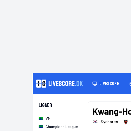
LIVESCORE
Ligaer
Kwang-Ho
VM
Sydkorea
Champions League