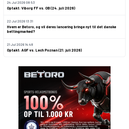
24 Jul 2026 08:53
Optakt: Viborg FF vs. OB (24. juli 2026)
22 Jul 2026 13:31
Hvem er Betoro, og vil deres lancering bringe nyt til det danske
bettingmarked?
21 Jul 2026 14:48
Optakt: AGF vs. Lech Poznan (21. juli 2026)