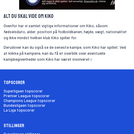
Alt du skal vide om Kiko
Ovenfor har vi samlet vigtige informationer om Kiko, såsom
fødselsdato, alder, position på fodboldbanen, højde, vægt, nationalitet
og ikke mindst hvilken klub Kiko spiller for.
Derudover kan du også se de seneste kampe, som Kiko har spillet. Ved
at klikke på kampene, kan du få et overblik over eventuelle
kampbegivenheder som Kiko har været involveret i.
Topscorer
Superligaen topscorer
Premier League topscorer
Champions League topscorer
Bundesligaen topscorer
La Liga topscorer
Stillinger