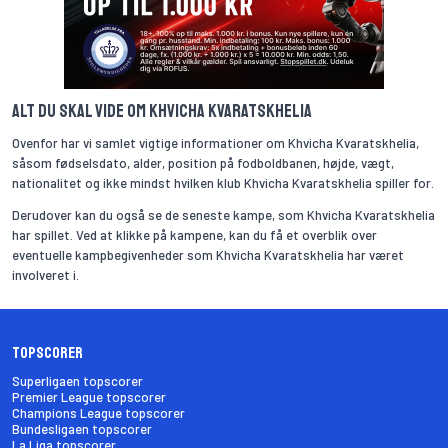
Alt du skal vide om Khvicha Kvaratskhelia
Ovenfor har vi samlet vigtige informationer om Khvicha Kvaratskhelia,
såsom fødselsdato, alder, position på fodboldbanen, højde, vægt,
nationalitet og ikke mindst hvilken klub Khvicha Kvaratskhelia spiller for.
Derudover kan du også se de seneste kampe, som Khvicha Kvaratskhelia
har spillet. Ved at klikke på kampene, kan du få et overblik over
eventuelle kampbegivenheder som Khvicha Kvaratskhelia har været
involveret i.
Topscorer
Superligaen topscorer
Premier League topscorer
Champions League topscorer
Bundesligaen topscorer
La Liga topscorer