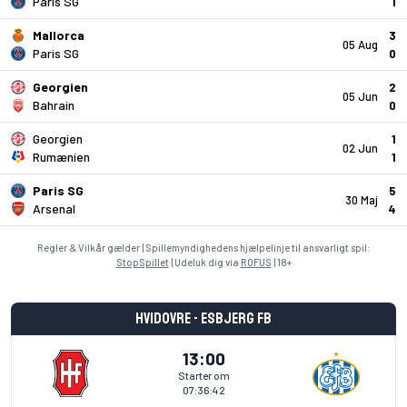
Paris SG
1
Mallorca
3
05 Aug
Paris SG
0
Georgien
2
05 Jun
Bahrain
0
Georgien
1
02 Jun
Rumænien
1
Paris SG
5
30 Maj
Arsenal
4
Regler & Vilkår gælder | Spillemyndighedens hjælpelinje til ansvarligt spil:
StopSpillet
| Udeluk dig via
ROFUS
| 18+
Hvidovre - Esbjerg fB
13:00
Starter om
07:36:41