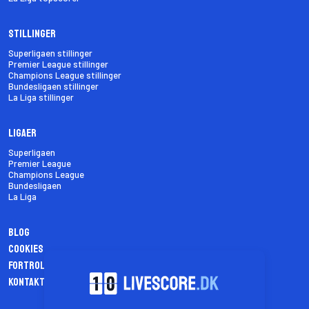
Stillinger
Superligaen stillinger
Premier League stillinger
Champions League stillinger
Bundesligaen stillinger
La Liga stillinger
Ligaer
Superligaen
Premier League
Champions League
Bundesligaen
La Liga
Blog
Cookies
Fortrolighedspolitik
Kontakt os