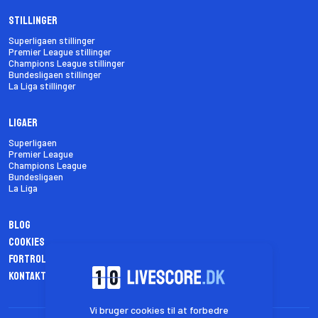
Stillinger
Superligaen stillinger
Premier League stillinger
Champions League stillinger
Bundesligaen stillinger
La Liga stillinger
Ligaer
Superligaen
Premier League
Champions League
Bundesligaen
La Liga
Blog
Cookies
Fortrolighedspolitik
Kontakt os
Vi bruger cookies til at forbedre