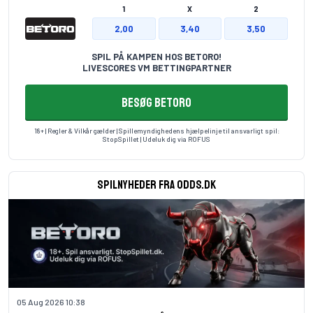
1
X
2
2,00
3,40
3,50
SPIL PÅ KAMPEN HOS BETORO!
LIVESCORES VM BETTINGPARTNER
BESØG BETORO
18+ | Regler & Vilkår gælder | Spillemyndighedens hjælpelinje til ansvarligt spil:
StopSpillet
| Udeluk dig via
ROFUS
Spilnyheder fra odds.dk
05 Aug 2026 10:38