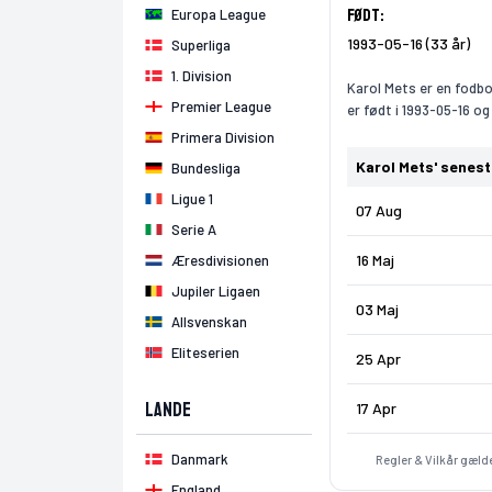
Født:
Europa League
1993-05-16 (33 år)
Superliga
1. Division
Karol Mets er en fodbo
Premier League
er født i 1993-05-16 og
Primera Division
Karol Mets' senes
Bundesliga
Ligue 1
07 Aug
Serie A
16 Maj
Æresdivisionen
Jupiler Ligaen
03 Maj
Allsvenskan
Eliteserien
25 Apr
Lande
17 Apr
Danmark
Regler & Vilkår gælde
England