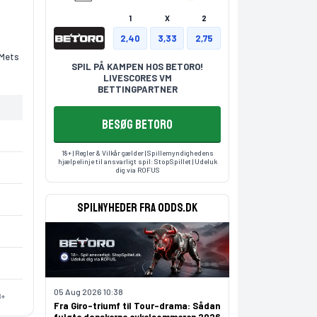
1
X
2
2,40
3,33
2,75
 Mets
SPIL PÅ KAMPEN HOS BETORO!
LIVESCORES VM
BETTINGPARTNER
BESØG BETORO
18+ | Regler & Vilkår gælder | Spillemyndighedens
hjælpelinje til ansvarligt spil:
StopSpillet
| Udeluk
dig via
ROFUS
Spilnyheder fra odds.dk
05 Aug 2026 10:38
8+
Fra Giro-triumf til Tour-drama: Sådan