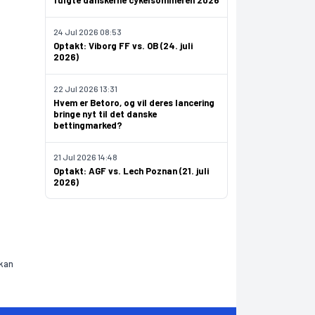
fulgte danskerne cykelsommeren 2026
24 Jul 2026 08:53
Optakt: Viborg FF vs. OB (24. juli
2026)
22 Jul 2026 13:31
Hvem er Betoro, og vil deres lancering
bringe nyt til det danske
bettingmarked?
21 Jul 2026 14:48
Optakt: AGF vs. Lech Poznan (21. juli
2026)
 kan