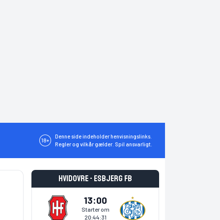
Denne side indeholder henvisningslinks.
18+
Regler og vilkår gælder. Spil ansvarligt.
Hvidovre - Esbjerg fB
13:00
Starter om
20:44:30