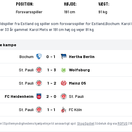
Position:
Højde:
Vægt:
Forsvarsspiller
191 cm
91 kg
ldspiller fra Estland og spiller som forsvarsspiller for Estland,Bochum. Karol
 er 33 år gammel. Karol Mets er 191 cm høj og vejer 91 kg.
te kampe
Bochum
0
1
Hertha Berlin
St. Pauli
1
3
Wolfsburg
St. Pauli
1
2
Mainz 05
FC Heidenheim
2
0
St. Pauli
St. Pauli
1
1
FC Köln
r | Spillemyndighedens hjælpelinje til ansvarligt spil:
StopSpillet
| Udeluk dig via
ROFUS
| 1