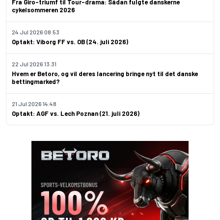
Fra Giro-triumf til Tour-drama: Sådan fulgte danskerne
cykelsommeren 2026
24 Jul 2026 08:53
Optakt: Viborg FF vs. OB (24. juli 2026)
22 Jul 2026 13:31
Hvem er Betoro, og vil deres lancering bringe nyt til det danske
bettingmarked?
21 Jul 2026 14:48
Optakt: AGF vs. Lech Poznan (21. juli 2026)