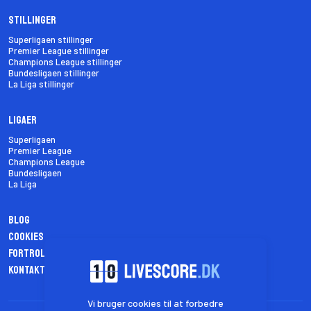
Stillinger
Superligaen stillinger
Premier League stillinger
Champions League stillinger
Bundesligaen stillinger
La Liga stillinger
Ligaer
Superligaen
Premier League
Champions League
Bundesligaen
La Liga
Blog
Cookies
Fortrolighedspolitik
Kontakt os
Vi bruger cookies til at forbedre