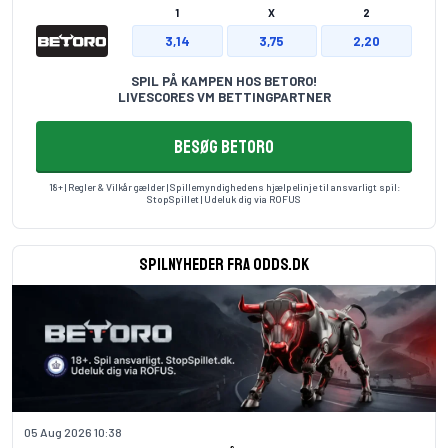
1
X
2
3,14
3,75
2,20
SPIL PÅ KAMPEN HOS BETORO!
LIVESCORES VM BETTINGPARTNER
BESØG BETORO
18+ | Regler & Vilkår gælder | Spillemyndighedens hjælpelinje til ansvarligt spil:
StopSpillet
| Udeluk dig via
ROFUS
Spilnyheder fra odds.dk
05 Aug 2026 10:38