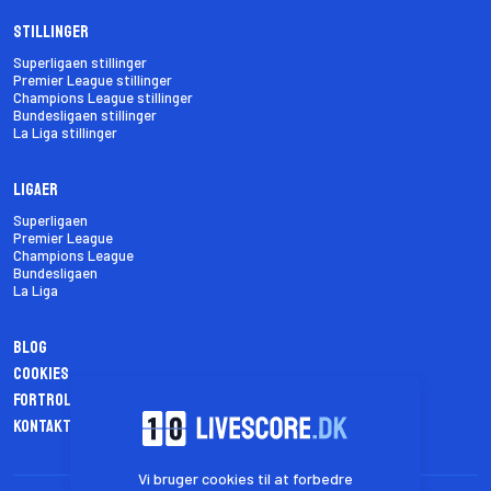
Stillinger
Superligaen stillinger
Premier League stillinger
Champions League stillinger
Bundesligaen stillinger
La Liga stillinger
Ligaer
Superligaen
Premier League
Champions League
Bundesligaen
La Liga
Blog
Cookies
Fortrolighedspolitik
Kontakt os
Vi bruger cookies til at forbedre