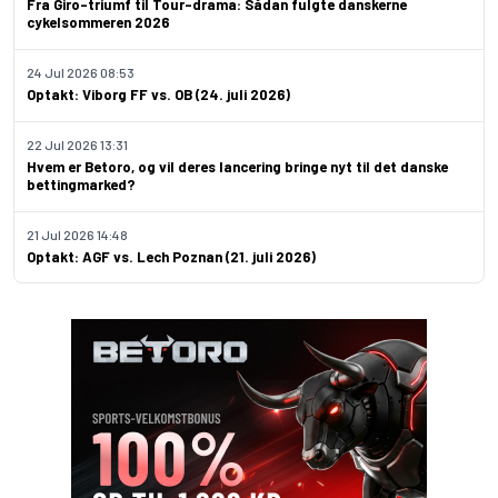
Fra Giro-triumf til Tour-drama: Sådan fulgte danskerne
cykelsommeren 2026
24 Jul 2026 08:53
Optakt: Viborg FF vs. OB (24. juli 2026)
22 Jul 2026 13:31
Hvem er Betoro, og vil deres lancering bringe nyt til det danske
bettingmarked?
21 Jul 2026 14:48
Optakt: AGF vs. Lech Poznan (21. juli 2026)