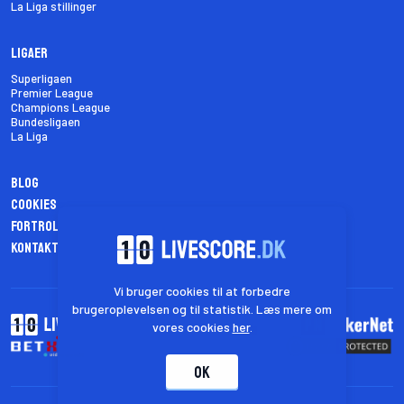
La Liga stillinger
Ligaer
Superligaen
Premier League
Champions League
Bundesligaen
La Liga
Blog
Cookies
Fortrolighedspolitik
Kontakt os
Vi bruger cookies til at forbedre
brugeroplevelsen og til statistik. Læs mere om
vores cookies
her
.
OK