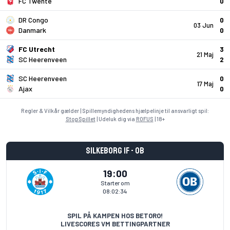
FC Twente
0
DR Congo
0
03 Jun
Danmark
0
FC Utrecht
3
21 Maj
SC Heerenveen
2
SC Heerenveen
0
17 Maj
Ajax
0
Regler & Vilkår gælder | Spillemyndighedens hjælpelinje til ansvarligt spil:
StopSpillet
| Udeluk dig via
ROFUS
| 18+
Silkeborg IF - OB
19:00
Starter om
08:02:34
SPIL PÅ KAMPEN HOS BETORO!
LIVESCORES VM BETTINGPARTNER