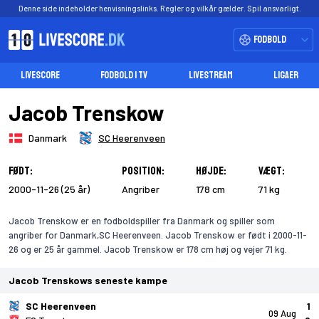
Denne side indeholder henvisningslinks. Regler og vilkår gælder. Spil ansvarligt.
Fodbold
LIVESCORE
FODBOLD I TV
LIVESTREAM
LIGAER
Jacob Trenskow
Danmark
SC Heerenveen
Født:
Position:
Højde:
Vægt:
2000-11-26 (25 år)
Angriber
178 cm
71 kg
Jacob Trenskow er en fodboldspiller fra Danmark og spiller som
angriber for Danmark,SC Heerenveen. Jacob Trenskow er født i 2000-11-
26 og er 25 år gammel. Jacob Trenskow er 178 cm høj og vejer 71 kg.
Jacob Trenskows seneste kampe
SC Heerenveen
1
09 Aug