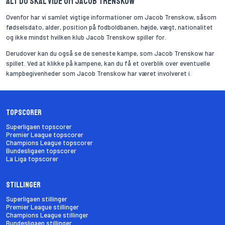
Alt du skal vide om Jacob Trenskow
Ovenfor har vi samlet vigtige informationer om Jacob Trenskow, såsom
fødselsdato, alder, position på fodboldbanen, højde, vægt, nationalitet
og ikke mindst hvilken klub Jacob Trenskow spiller for.
Derudover kan du også se de seneste kampe, som Jacob Trenskow har
spillet. Ved at klikke på kampene, kan du få et overblik over eventuelle
kampbegivenheder som Jacob Trenskow har været involveret i.
Topscorer
Superligaen topscorer
Premier League topscorer
Champions League topscorer
Bundesligaen topscorer
La Liga topscorer
Stillinger
Superligaen stillinger
Premier League stillinger
Champions League stillinger
Bundesligaen stillinger