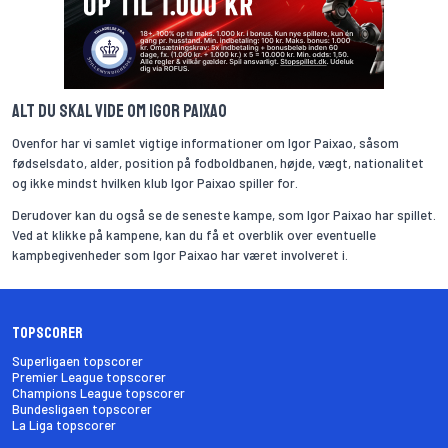
Alt du skal vide om Igor Paixao
Ovenfor har vi samlet vigtige informationer om Igor Paixao, såsom
fødselsdato, alder, position på fodboldbanen, højde, vægt, nationalitet
og ikke mindst hvilken klub Igor Paixao spiller for.
Derudover kan du også se de seneste kampe, som Igor Paixao har spillet.
Ved at klikke på kampene, kan du få et overblik over eventuelle
kampbegivenheder som Igor Paixao har været involveret i.
Topscorer
Superligaen topscorer
Premier League topscorer
Champions League topscorer
Bundesligaen topscorer
La Liga topscorer