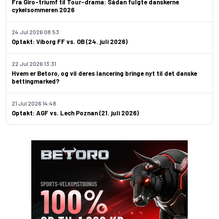
Fra Giro-triumf til Tour-drama: Sådan fulgte danskerne
cykelsommeren 2026
24 Jul 2026 08:53
Optakt: Viborg FF vs. OB (24. juli 2026)
22 Jul 2026 13:31
Hvem er Betoro, og vil deres lancering bringe nyt til det danske
bettingmarked?
21 Jul 2026 14:48
Optakt: AGF vs. Lech Poznan (21. juli 2026)