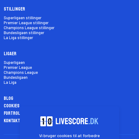
Stillinger
Superligaen stillinger
Premier League stillinger
Champions League stillinger
Bundesligaen stillinger
La Liga stillinger
Ligaer
Superligaen
Premier League
Champions League
Bundesligaen
La Liga
Blog
Cookies
Fortrolighedspolitik
Kontakt os
Vi bruger cookies til at forbedre