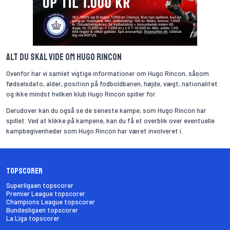
Alt du skal vide om Hugo Rincon
Ovenfor har vi samlet vigtige informationer om Hugo Rincon, såsom
fødselsdato, alder, position på fodboldbanen, højde, vægt, nationalitet
og ikke mindst hvilken klub Hugo Rincon spiller for.
Derudover kan du også se de seneste kampe, som Hugo Rincon har
spillet. Ved at klikke på kampene, kan du få et overblik over eventuelle
kampbegivenheder som Hugo Rincon har været involveret i.
Topscorer
Superligaen topscorer
Premier League topscorer
Champions League topscorer
Bundesligaen topscorer
La Liga topscorer