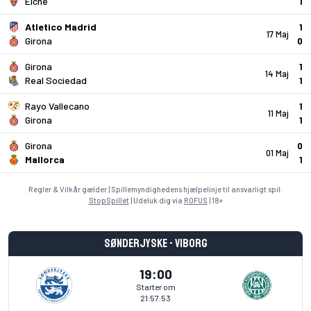
Elche
1
Atletico Madrid
1
17 Maj
Girona
0
Girona
1
14 Maj
Real Sociedad
1
Rayo Vallecano
1
11 Maj
Girona
1
Girona
0
01 Maj
Mallorca
1
Regler & Vilkår gælder | Spillemyndighedens hjælpelinje til ansvarligt spil:
StopSpillet
| Udeluk dig via
ROFUS
| 18+
Sønderjyske - Viborg
19:00
Starter om
21:57:53