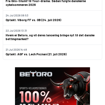
Fra Giro-triumf til Tour-drama: Sådan fulgte danskerne
cykelsommeren 2026
24 Jul 2026 08:53
Optakt: Viborg FF vs. OB (24. juli 2026)
22 Jul 2026 13:31
Hvem er Betoro, og vil deres lancering bringe nyt til det danske
bettingmarked?
21 Jul 2026 14:48
Optakt: AGF vs. Lech Poznan (21. juli 2026)