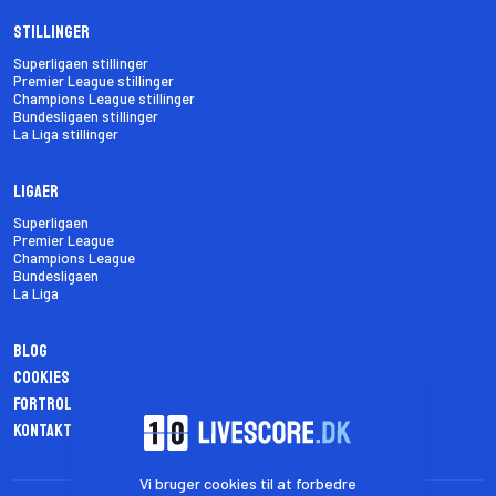
Stillinger
Superligaen stillinger
Premier League stillinger
Champions League stillinger
Bundesligaen stillinger
La Liga stillinger
Ligaer
Superligaen
Premier League
Champions League
Bundesligaen
La Liga
Blog
Cookies
Fortrolighedspolitik
Kontakt os
Vi bruger cookies til at forbedre