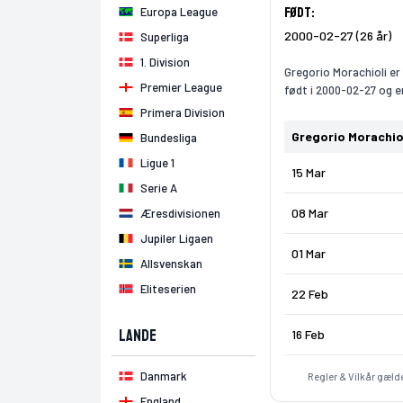
Født:
Europa League
2000-02-27 (26 år)
Superliga
1. Division
Gregorio Morachioli er 
Premier League
født i 2000-02-27 og er
Primera Division
Gregorio Morachio
Bundesliga
Ligue 1
15 Mar
Serie A
08 Mar
Æresdivisionen
Jupiler Ligaen
01 Mar
Allsvenskan
Eliteserien
22 Feb
Lande
16 Feb
Danmark
Regler & Vilkår gælde
England