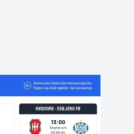
Denne side indeholder henvisningslinks.
18+
Regler og vilkår gælder. Spil ansvarligt.
Hvidovre - Esbjerg fB
13:00
Starter om
03:55:43