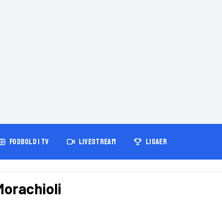
FODBOLD I TV
LIVESTREAM
LIGAER
Morachioli