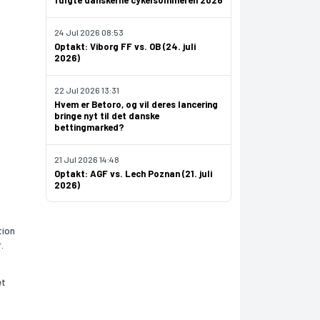
fulgte danskerne cykelsommeren 2026
24 Jul 2026 08:53
Optakt: Viborg FF vs. OB (24. juli
2026)
22 Jul 2026 13:31
Hvem er Betoro, og vil deres lancering
bringe nyt til det danske
bettingmarked?
21 Jul 2026 14:48
Optakt: AGF vs. Lech Poznan (21. juli
2026)
tion
.
et