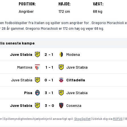
Position:
Højde:
Vægt:
Angriber
172 cm
68 kg
en fodboldspiller fra Italien og spiller som angriber for . Gregorio Morachioli e
 26 år gammel. Gregorio Morachioli er 172 cm høj og vejer 68 kg.
lis seneste kampe
Juve Stabia
2
1
Modena
Mantova
1
1
Juve Stabia
Juve Stabia
0
1
Cittadella
Pisa
3
1
Juve Stabia
Juve Stabia
3
0
Cosenza
r | Spillemyndighedens hjælpelinje til ansvarligt spil:
StopSpillet
| Udeluk dig via
ROFUS
| 1