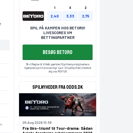
1
X
2
2,40
3,33
2,75
r
SPIL PÅ KAMPEN HOS BETORO!
LIVESCORES VM
BETTINGPARTNER
BESØG BETORO
18+ | Regler & Vilkår gælder | Spillemyndighedens
hjælpelinje til ansvarligt spil:
StopSpillet
| Udeluk
dig via
ROFUS
Spilnyheder fra odds.dk
05 Aug 2026 10:38
8+
Fra Giro-triumf til Tour-drama: Sådan