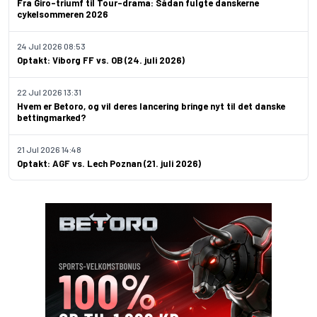
Fra Giro-triumf til Tour-drama: Sådan fulgte danskerne
cykelsommeren 2026
24 Jul 2026 08:53
Optakt: Viborg FF vs. OB (24. juli 2026)
22 Jul 2026 13:31
Hvem er Betoro, og vil deres lancering bringe nyt til det danske
bettingmarked?
21 Jul 2026 14:48
Optakt: AGF vs. Lech Poznan (21. juli 2026)