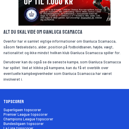
Alt du skal vide om Gianluca Scamacca
Ovenfor har vi samlet vigtige informationer om Gianluca Scamacca,
såsom fødselsdato, alder, position på fodboldbanen, højde, vægt,
nationalitet og ikke mindst hvilken klub Gianluca Scamacca spiller for.
Derudover kan du også se de seneste kampe, som Gianluca Scamacca
har spillet. Ved at klikke på kampene, kan du få et overblik over
eventuelle kampbegivenheder som Gianluca Scamacca har været
involveret i.
Topscorer
Superligaen topscorer
Premier League topscorer
Champions League topscorer
Bundesligaen topscorer
La Liga topscorer