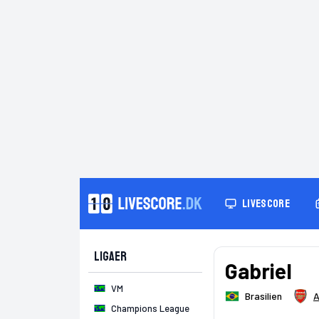
LIVESCORE
Ligaer
Gabriel
VM
Brasilien
A
Champions League