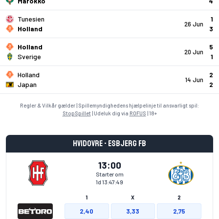
Marokko
4
Tunesien
1
26 Jun
Holland
3
Holland
5
20 Jun
Sverige
1
Holland
2
14 Jun
Japan
2
Regler & Vilkår gælder | Spillemyndighedens hjælpelinje til ansvarligt spil:
StopSpillet
| Udeluk dig via
ROFUS
| 18+
Hvidovre - Esbjerg fB
13:00
Starter om
1d 13:47:48
1
X
2
2,40
3,33
2,75