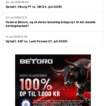
24 Jul 2026 08:53
Optakt: Viborg FF vs. OB (24. juli 2026)
22 Jul 2026 13:31
Hvem er Betoro, og vil deres lancering bringe nyt til det danske
bettingmarked?
21 Jul 2026 14:48
Optakt: AGF vs. Lech Poznan (21. juli 2026)