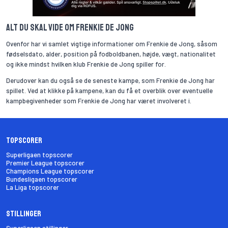
Alt du skal vide om Frenkie de Jong
Ovenfor har vi samlet vigtige informationer om Frenkie de Jong, såsom
fødselsdato, alder, position på fodboldbanen, højde, vægt, nationalitet
og ikke mindst hvilken klub Frenkie de Jong spiller for.
Derudover kan du også se de seneste kampe, som Frenkie de Jong har
spillet. Ved at klikke på kampene, kan du få et overblik over eventuelle
kampbegivenheder som Frenkie de Jong har været involveret i.
Topscorer
Superligaen topscorer
Premier League topscorer
Champions League topscorer
Bundesligaen topscorer
La Liga topscorer
Stillinger