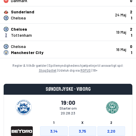
Danmark
0
Sunderland
2
24 Maj
Chelsea
1
Chelsea
2
19 Maj
Tottenham
1
Chelsea
0
16 Maj
Manchester City
1
Regler & Vilkår gælder | Spillemyndighedens hjælpelinje til ansvarligt spil:
StopSpillet
| Udeluk dig via
ROFUS
| 18+
Sønderjyske - Viborg
19:00
Starter om
20:28:23
1
X
2
3,14
3,75
2,20