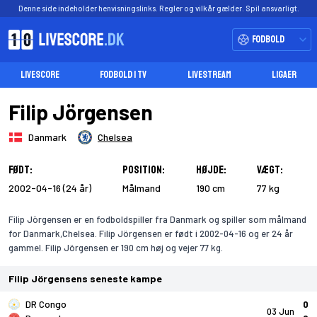
Denne side indeholder henvisningslinks. Regler og vilkår gælder. Spil ansvarligt.
Fodbold
LIVESCORE
FODBOLD I TV
LIVESTREAM
LIGAER
Filip Jörgensen
Danmark
Chelsea
Født:
Position:
Højde:
Vægt:
2002-04-16 (24 år)
Målmand
190 cm
77 kg
Filip Jörgensen er en fodboldspiller fra Danmark og spiller som målmand
for Danmark,Chelsea. Filip Jörgensen er født i 2002-04-16 og er 24 år
gammel. Filip Jörgensen er 190 cm høj og vejer 77 kg.
Filip Jörgensens seneste kampe
DR Congo
0
03 Jun