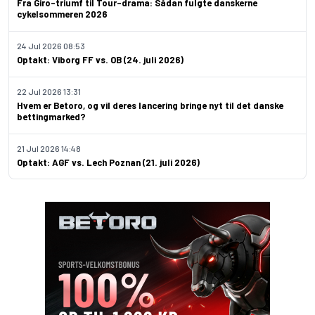
Fra Giro-triumf til Tour-drama: Sådan fulgte danskerne
cykelsommeren 2026
24 Jul 2026 08:53
Optakt: Viborg FF vs. OB (24. juli 2026)
22 Jul 2026 13:31
Hvem er Betoro, og vil deres lancering bringe nyt til det danske
bettingmarked?
21 Jul 2026 14:48
Optakt: AGF vs. Lech Poznan (21. juli 2026)