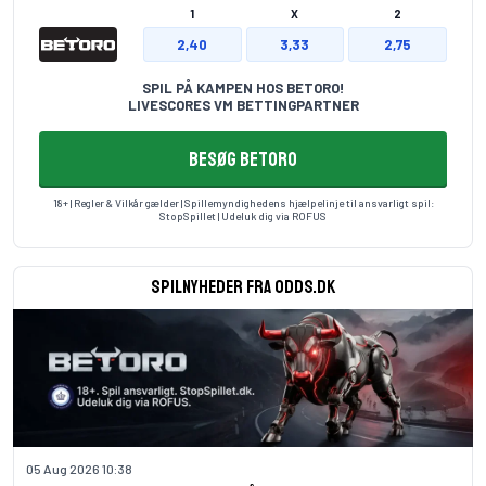
1
X
2
2,40
3,33
2,75
SPIL PÅ KAMPEN HOS BETORO!
LIVESCORES VM BETTINGPARTNER
BESØG BETORO
18+ | Regler & Vilkår gælder | Spillemyndighedens hjælpelinje til ansvarligt spil:
StopSpillet
| Udeluk dig via
ROFUS
Spilnyheder fra odds.dk
05 Aug 2026 10:38