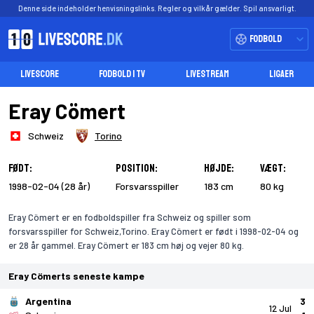
Denne side indeholder henvisningslinks. Regler og vilkår gælder. Spil ansvarligt.
Fodbold
LIVESCORE
FODBOLD I TV
LIVESTREAM
LIGAER
Eray Cömert
Schweiz
Torino
Født:
Position:
Højde:
Vægt:
1998-02-04 (28 år)
Forsvarsspiller
183 cm
80 kg
Eray Cömert er en fodboldspiller fra Schweiz og spiller som
forsvarsspiller for Schweiz,Torino. Eray Cömert er født i 1998-02-04 og
er 28 år gammel. Eray Cömert er 183 cm høj og vejer 80 kg.
Eray Cömerts seneste kampe
Argentina
3
12 Jul