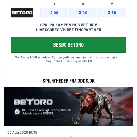
1
X
2
2,00
3,40
3,50
SPIL PÅ KAMPEN HOS BETORO!
LIVESCORES VM BETTINGPARTNER
BESØG BETORO
18+ | Regler & Vilkår gælder | Spillemyndighedens hjælpelinje til ansvarligt spil:
StopSpillet
| Udeluk dig via
ROFUS
Spilnyheder fra odds.dk
05 Aug 2026 10:38