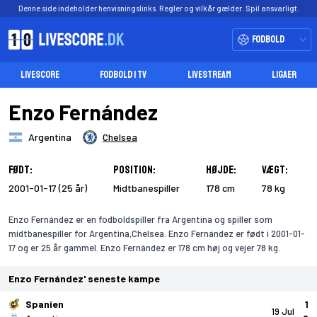
Denne side indeholder henvisningslinks. Regler og vilkår gælder. Spil ansvarligt.
Fodbold
LIVESCORE
FODBOLD I TV
LIVESTREAM
LIGAER
Enzo Fernández
Argentina
Chelsea
Født:
Position:
Højde:
Vægt:
2001-01-17 (25 år)
Midtbanespiller
178 cm
78 kg
Enzo Fernández er en fodboldspiller fra Argentina og spiller som
midtbanespiller for Argentina,Chelsea. Enzo Fernández er født i 2001-01-
17 og er 25 år gammel. Enzo Fernández er 178 cm høj og vejer 78 kg.
Enzo Fernández' seneste kampe
Spanien
1
19 Jul