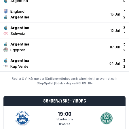
Argentina
0
England
1
15 Jul
Argentina
2
Argentina
3
12 Jul
Schweiz
1
Argentina
3
07 Jul
Egypten
2
Argentina
3
04 Jul
Kap Verde
2
Regler & Vilkår gælder | Spillemyndighedens hjælpelinje til ansvarligt spil:
StopSpillet
| Udeluk dig via
ROFUS
| 18+
Sønderjyske - Viborg
19:00
Starter om
11:34:47