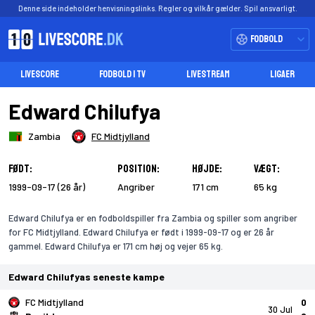
Denne side indeholder henvisningslinks. Regler og vilkår gælder. Spil ansvarligt.
Fodbold
LIVESCORE
FODBOLD I TV
LIVESTREAM
LIGAER
Edward Chilufya
Zambia
FC Midtjylland
Født:
Position:
Højde:
Vægt:
1999-09-17 (26 år)
Angriber
171 cm
65 kg
Edward Chilufya er en fodboldspiller fra Zambia og spiller som angriber
for FC Midtjylland. Edward Chilufya er født i 1999-09-17 og er 26 år
gammel. Edward Chilufya er 171 cm høj og vejer 65 kg.
Edward Chilufyas seneste kampe
FC Midtjylland
0
30 Jul