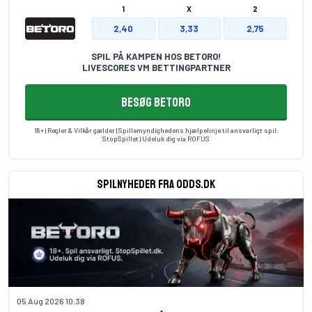
1
X
2
2,40
3,33
2,75
SPIL PÅ KAMPEN HOS BETORO!
LIVESCORES VM BETTINGPARTNER
BESØG BETORO
18+ | Regler & Vilkår gælder | Spillemyndighedens hjælpelinje til ansvarligt spil:
StopSpillet
| Udeluk dig via
ROFUS
Spilnyheder fra odds.dk
05 Aug 2026 10:38