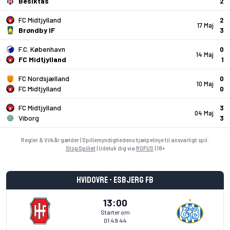
Besiktas
2
FC Midtjylland
2
17 Maj
Brøndby IF
3
F.C. København
0
14 Maj
FC Midtjylland
1
FC Nordsjælland
0
10 Maj
FC Midtjylland
0
FC Midtjylland
3
04 Maj
Viborg
3
Regler & Vilkår gælder | Spillemyndighedens hjælpelinje til ansvarligt spil:
StopSpillet
| Udeluk dig via
ROFUS
| 18+
Hvidovre - Esbjerg fB
13:00
Starter om
01:49:43