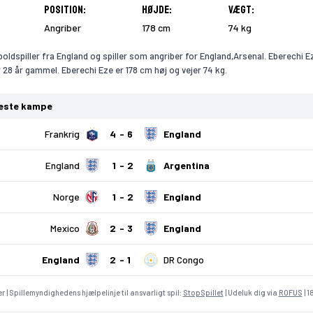
Position:
Højde:
Vægt:
Angriber
178 cm
74 kg
oldspiller fra England og spiller som angriber for England,Arsenal. Eberechi E
 28 år gammel. Eberechi Eze er 178 cm høj og vejer 74 kg.
neste kampe
Frankrig
4
6
England
England
1
2
Argentina
Norge
1
2
England
Mexico
2
3
England
England
2
1
DR Congo
r | Spillemyndighedens hjælpelinje til ansvarligt spil:
StopSpillet
| Udeluk dig via
ROFUS
| 1