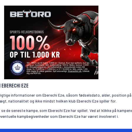
m Eberechi Eze
vigtige informationer om Eberechi Eze, såsom fødselsdato, alder, position på
gt, nationalitet og ikke mindst hvilken klub Eberechi Eze spiller for.
se de seneste kampe, som Eberechi Eze har spillet. Ved at klikke på kampen
 eventuelle kampbegivenheder som Eberechi Eze har været involveret i.