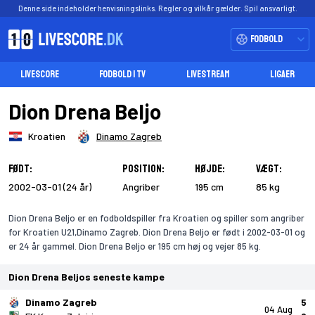
Denne side indeholder henvisningslinks. Regler og vilkår gælder. Spil ansvarligt.
Fodbold
LIVESCORE
FODBOLD I TV
LIVESTREAM
LIGAER
Dion Drena Beljo
Kroatien
Dinamo Zagreb
Født:
Position:
Højde:
Vægt:
2002-03-01 (24 år)
Angriber
195 cm
85 kg
Dion Drena Beljo er en fodboldspiller fra Kroatien og spiller som angriber
for Kroatien U21,Dinamo Zagreb. Dion Drena Beljo er født i 2002-03-01 og
er 24 år gammel. Dion Drena Beljo er 195 cm høj og vejer 85 kg.
Dion Drena Beljos seneste kampe
Dinamo Zagreb
5
04 Aug