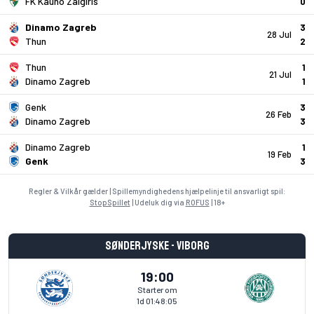
FK Kauno Zalgiris
0
Dinamo Zagreb
3
28 Jul
Thun
2
Thun
1
21 Jul
Dinamo Zagreb
1
Genk
3
26 Feb
Dinamo Zagreb
3
Dinamo Zagreb
1
19 Feb
Genk
3
Regler & Vilkår gælder | Spillemyndighedens hjælpelinje til ansvarligt spil:
StopSpillet
| Udeluk dig via
ROFUS
| 18+
Sønderjyske - Viborg
19:00
Starter om
1d 01:48:04