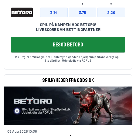
1
X
2
3,14
3,75
2,20
SPIL PÅ KAMPEN HOS BETORO!
LIVESCORES VM BETTINGPARTNER
BESØG BETORO
18+ | Regler & Vilkår gælder | Spillemyndighedens hjælpelinje til ansvarligt spil:
StopSpillet
| Udeluk dig via
ROFUS
Spilnyheder fra odds.dk
05 Aug 2026 10:38