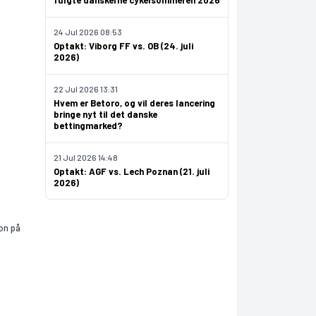
fulgte danskerne cykelsommeren 2026
24 Jul 2026 08:53
Optakt: Viborg FF vs. OB (24. juli
2026)
22 Jul 2026 13:31
Hvem er Betoro, og vil deres lancering
bringe nyt til det danske
bettingmarked?
21 Jul 2026 14:48
Optakt: AGF vs. Lech Poznan (21. juli
2026)
on på