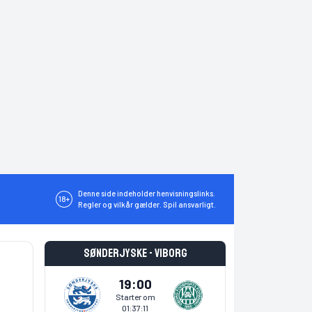
Denne side indeholder henvisningslinks.
18+
Regler og vilkår gælder. Spil ansvarligt.
Sønderjyske - Viborg
19:00
Starter om
01:37:11