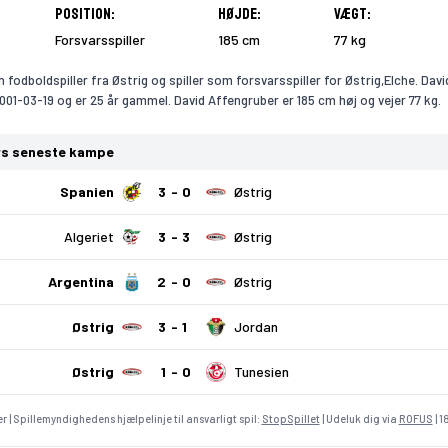
Position:
Højde:
Vægt:
Forsvarsspiller
185 cm
77 kg
 fodboldspiller fra Østrig og spiller som forsvarsspiller for Østrig,Elche. Davi
001-03-19 og er 25 år gammel. David Affengruber er 185 cm høj og vejer 77 kg.
rs seneste kampe
Spanien
3
0
Østrig
Algeriet
3
3
Østrig
Argentina
2
0
Østrig
Østrig
3
1
Jordan
Østrig
1
0
Tunesien
r | Spillemyndighedens hjælpelinje til ansvarligt spil:
StopSpillet
| Udeluk dig via
ROFUS
| 1