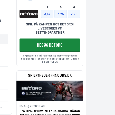
1
X
2
3,14
3,75
2,20
d
SPIL PÅ KAMPEN HOS BETORO!
LIVESCORES VM
BETTINGPARTNER
BESØG BETORO
18+ | Regler & Vilkår gælder | Spillemyndighedens
hjælpelinje til ansvarligt spil:
StopSpillet
| Udeluk
dig via
ROFUS
Spilnyheder fra odds.dk
05 Aug 2026 10:38
8+
Fra Giro-triumf til Tour-drama: Sådan