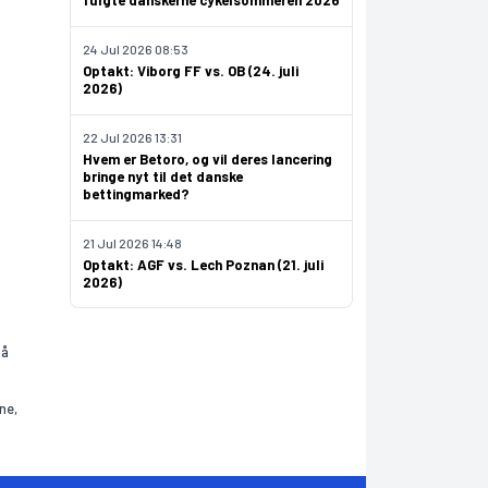
fulgte danskerne cykelsommeren 2026
24 Jul 2026 08:53
Optakt: Viborg FF vs. OB (24. juli
2026)
22 Jul 2026 13:31
Hvem er Betoro, og vil deres lancering
bringe nyt til det danske
bettingmarked?
21 Jul 2026 14:48
Optakt: AGF vs. Lech Poznan (21. juli
2026)
på
ne,