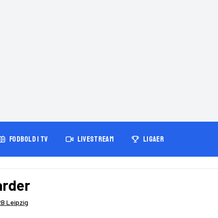
FODBOLD I TV
LIVESTREAM
LIGAER
arder
RB Leipzig