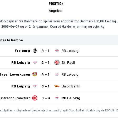
Position:
Angriber
dboldspiller fra Danmark og spiller som angriber for Danmark U21,RB Leipzig.
i 2005-04-07 og er 21 år gammel. Conrad Harder er cm høj og vejer kg.
eneste kampe
Freiburg
4
1
RB Leipzig
RB Leipzig
2
1
St. Pauli
Bayer Leverkusen
4
1
RB Leipzig
RB Leipzig
3
1
Union Berlin
Eintracht Frankfurt
1
3
RB Leipzig
r | Spillemyndighedens hjælpelinje til ansvarligt spil:
StopSpillet
| Udeluk dig via
ROFUS
| 1