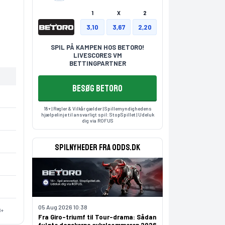
1
X
2
3,10
3,67
2,20
SPIL PÅ KAMPEN HOS BETORO!
LIVESCORES VM
BETTINGPARTNER
BESØG BETORO
18+ | Regler & Vilkår gælder | Spillemyndighedens
hjælpelinje til ansvarligt spil:
StopSpillet
| Udeluk
dig via
ROFUS
Spilnyheder fra odds.dk
05 Aug 2026 10:38
8+
Fra Giro-triumf til Tour-drama: Sådan