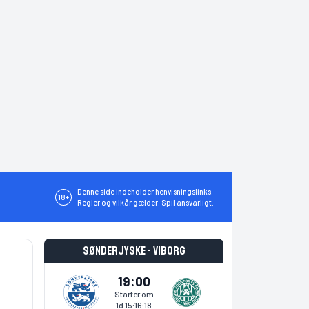
Denne side indeholder henvisningslinks.
18+
Regler og vilkår gælder. Spil ansvarligt.
Sønderjyske - Viborg
19:00
Starter om
1d 15:16:17