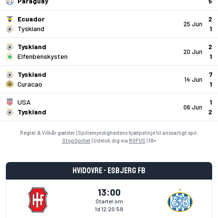
Paraguay
5
Ecuador
2
25 Jun
Tyskland
1
Tyskland
2
20 Jun
Elfenbenskysten
1
Tyskland
7
14 Jun
Curacao
1
USA
1
06 Jun
Tyskland
2
Regler & Vilkår gælder | Spillemyndighedens hjælpelinje til ansvarligt spil:
StopSpillet
| Udeluk dig via
ROFUS
| 18+
Hvidovre - Esbjerg fB
13:00
Starter om
1d 12:20:59