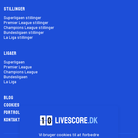
Stillinger
Superligaen stillinger
Premier League stillinger
Champions League stillinger
Bundesligaen stillinger
La Liga stillinger
Ligaer
Superligaen
Premier League
Champions League
Bundesligaen
La Liga
Blog
Cookies
Fortrolighedspolitik
Kontakt os
Vi bruger cookies til at forbedre