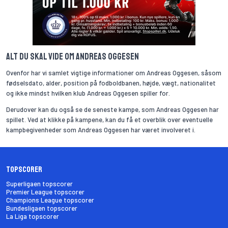
Alt du skal vide om Andreas Oggesen
Ovenfor har vi samlet vigtige informationer om Andreas Oggesen, såsom
fødselsdato, alder, position på fodboldbanen, højde, vægt, nationalitet
og ikke mindst hvilken klub Andreas Oggesen spiller for.
Derudover kan du også se de seneste kampe, som Andreas Oggesen har
spillet. Ved at klikke på kampene, kan du få et overblik over eventuelle
kampbegivenheder som Andreas Oggesen har været involveret i.
Topscorer
Superligaen topscorer
Premier League topscorer
Champions League topscorer
Bundesligaen topscorer
La Liga topscorer