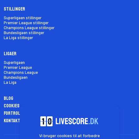
Stillinger
Superligaen stillinger
Premier League stillinger
Champions League stillinger
Bundesligaen stillinger
La Liga stillinger
Ligaer
Superligaen
Premier League
Champions League
Bundesligaen
La Liga
Blog
Cookies
Fortrolighedspolitik
Kontakt os
Vi bruger cookies til at forbedre