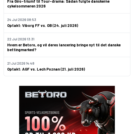
Fra Giro-triumf til Tour-drama: Sådan fulgte danskerne
cykelsommeren 2026
24 Jul 2026 08:53
Optakt: Viborg FF vs. OB (24. juli 2026)
22 Jul 2026 13:31
Hvem er Betoro, og vil deres lancering bringe nyt til det danske
bettingmarked?
21 Jul 2026 14:48
Optakt: AGF vs. Lech Poznan (21. juli 2026)