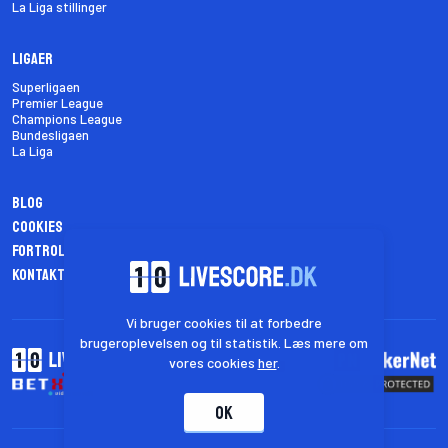
La Liga stillinger
Ligaer
Superligaen
Premier League
Champions League
Bundesligaen
La Liga
Blog
Cookies
Fortrolighedspolitik
Kontakt os
Vi bruger cookies til at forbedre
brugeroplevelsen og til statistik. Læs mere om
vores cookies
her
.
OK