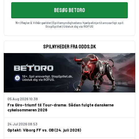
BESØG BETORO
18+ | Regler & Vilkår gælder | Spillemyndighedens hjælpelinje til ansvarligt spil:
StopSpillet
| Udeluk dig via
ROFUS
Spilnyheder fra odds.dk
05 Aug 2026 10:38
Fra Giro-triumf til Tour-drama: Sådan fulgte danskerne
cykelsommeren 2026
24 Jul 2026 08:53
Optakt: Viborg FF vs. OB (24. juli 2026)