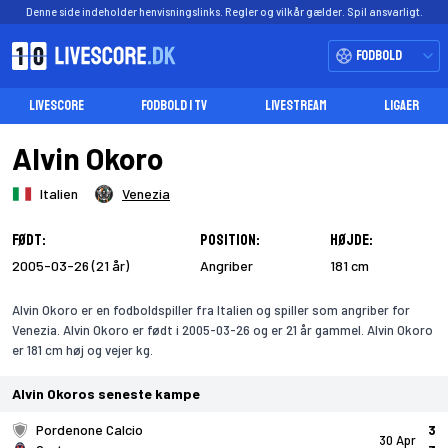
Denne side indeholder henvisningslinks. Regler og vilkår gælder. Spil ansvarligt.
Fodbold
LIVESCORE
FODBOLD I TV
LIVESTREAM
LIGAER
Alvin Okoro
Italien
Venezia
Født:
Position:
Højde:
2005-03-26 (21 år)
Angriber
181 cm
Alvin Okoro er en fodboldspiller fra Italien og spiller som angriber for
Venezia. Alvin Okoro er født i 2005-03-26 og er 21 år gammel. Alvin Okoro
er 181 cm høj og vejer kg.
Alvin Okoros seneste kampe
Pordenone Calcio
3
30 Apr