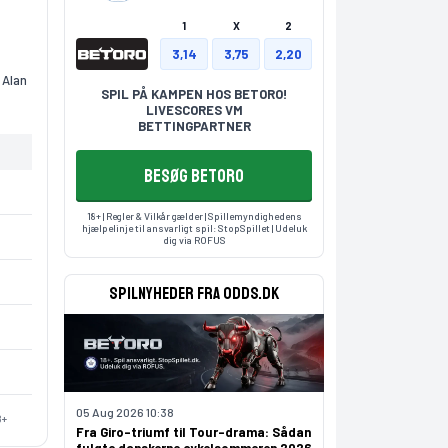
1
X
2
3,14
3,75
2,20
 Alan
SPIL PÅ KAMPEN HOS BETORO!
LIVESCORES VM
BETTINGPARTNER
BESØG BETORO
18+ | Regler & Vilkår gælder | Spillemyndighedens
hjælpelinje til ansvarligt spil:
StopSpillet
| Udeluk
dig via
ROFUS
Spilnyheder fra odds.dk
05 Aug 2026 10:38
8+
Fra Giro-triumf til Tour-drama: Sådan