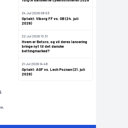
fulgte danskerne cykelsommeren 2026
24 Jul 2026 08:53
Optakt: Viborg FF vs. OB (24. juli
2026)
22 Jul 2026 13:31
Hvem er Betoro, og vil deres lancering
bringe nyt til det danske
bettingmarked?
21 Jul 2026 14:48
Optakt: AGF vs. Lech Poznan (21. juli
2026)
å
ne,