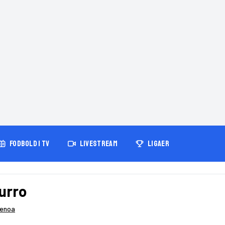
FODBOLD I TV
LIVESTREAM
LIGAER
urro
enoa