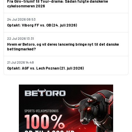
Fra Giro-triumf til Tour-drama: Sådan fulgte danskerne
cykelsommeren 2026
24 Jul 2026 08:53
Optakt: Viborg FF vs. OB (24. juli 2026)
22 Jul 2026 13:31
Hvem er Betoro, og vil deres lancering bringe nyt til det danske
bettingmarked?
21 Jul 2026 14:48
Optakt: AGF vs. Lech Poznan (21. juli 2026)