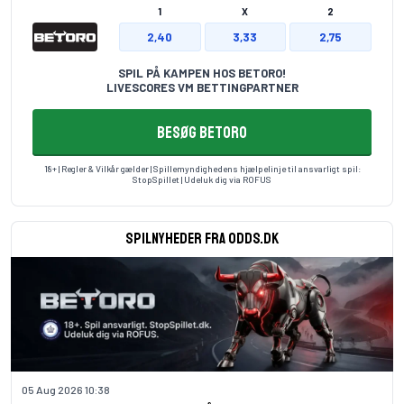
1
X
2
2,40
3,33
2,75
SPIL PÅ KAMPEN HOS BETORO!
LIVESCORES VM BETTINGPARTNER
BESØG BETORO
18+ | Regler & Vilkår gælder | Spillemyndighedens hjælpelinje til ansvarligt spil:
StopSpillet
| Udeluk dig via
ROFUS
Spilnyheder fra odds.dk
05 Aug 2026 10:38