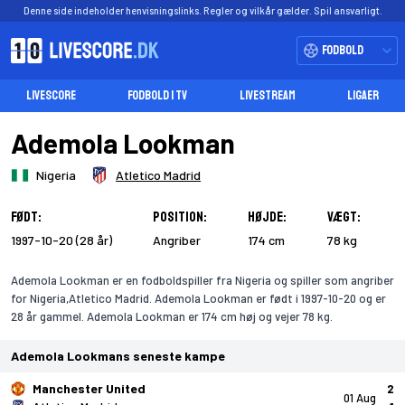
Denne side indeholder henvisningslinks. Regler og vilkår gælder. Spil ansvarligt.
Fodbold
LIVESCORE
FODBOLD I TV
LIVESTREAM
LIGAER
Ademola Lookman
Nigeria
Atletico Madrid
Født:
Position:
Højde:
Vægt:
1997-10-20 (28 år)
Angriber
174 cm
78 kg
Ademola Lookman er en fodboldspiller fra Nigeria og spiller som angriber
for Nigeria,Atletico Madrid. Ademola Lookman er født i 1997-10-20 og er
28 år gammel. Ademola Lookman er 174 cm høj og vejer 78 kg.
Ademola Lookmans seneste kampe
Manchester United
2
01 Aug