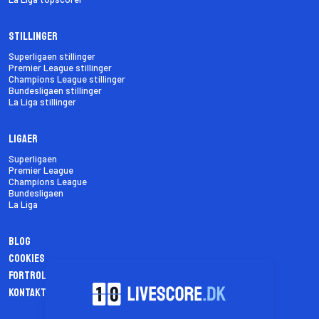
Stillinger
Superligaen stillinger
Premier League stillinger
Champions League stillinger
Bundesligaen stillinger
La Liga stillinger
Ligaer
Superligaen
Premier League
Champions League
Bundesligaen
La Liga
Blog
Cookies
Fortrolighedspolitik
Kontakt os