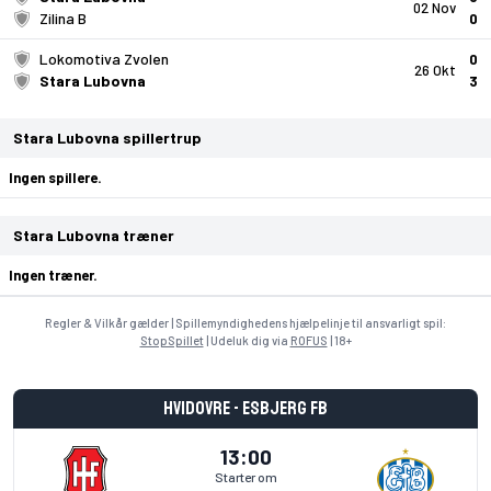
02 Nov
Zilina B
0
Lokomotiva Zvolen
0
26 Okt
Stara Lubovna
3
Stara Lubovna spillertrup
Ingen spillere.
Stara Lubovna træner
Ingen træner.
Regler & Vilkår gælder | Spillemyndighedens hjælpelinje til ansvarligt spil:
StopSpillet
| Udeluk dig via
ROFUS
| 18+
Hvidovre - Esbjerg fB
13:00
Starter om