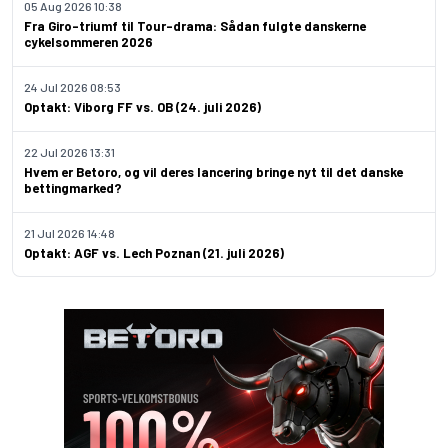
05 Aug 2026 10:38
Fra Giro-triumf til Tour-drama: Sådan fulgte danskerne
cykelsommeren 2026
24 Jul 2026 08:53
Optakt: Viborg FF vs. OB (24. juli 2026)
22 Jul 2026 13:31
Hvem er Betoro, og vil deres lancering bringe nyt til det danske
bettingmarked?
21 Jul 2026 14:48
Optakt: AGF vs. Lech Poznan (21. juli 2026)