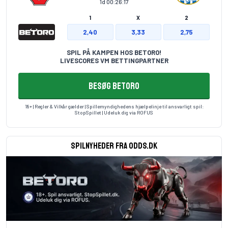
1d 00:26:17
1
X
2
2,40
3,33
2,75
SPIL PÅ KAMPEN HOS BETORO!
LIVESCORES VM BETTINGPARTNER
BESØG BETORO
18+ | Regler & Vilkår gælder | Spillemyndighedens hjælpelinje til ansvarligt spil:
StopSpillet
| Udeluk dig via
ROFUS
Spilnyheder fra odds.dk