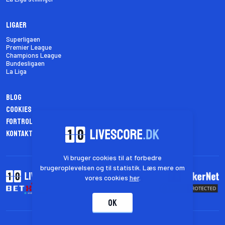
Ligaer
Superligaen
Premier League
Champions League
Bundesligaen
La Liga
Blog
Cookies
Fortrolighedspolitik
Kontakt os
Vi bruger cookies til at forbedre
brugeroplevelsen og til statistik. Læs mere om
vores cookies
her
.
OK