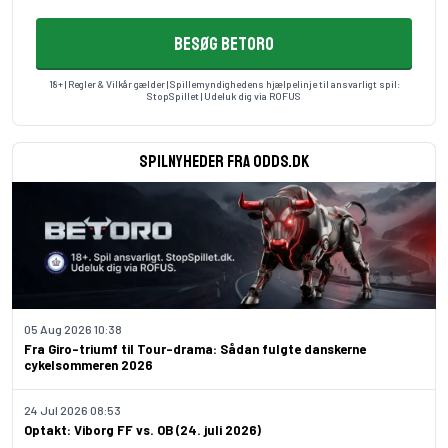
BESØG BETORO
18+ | Regler & Vilkår gælder | Spillemyndighedens hjælpelinje til ansvarligt spil:
StopSpillet
| Udeluk dig via
ROFUS
Spilnyheder fra odds.dk
05 Aug 2026 10:38
Fra Giro-triumf til Tour-drama: Sådan fulgte danskerne
cykelsommeren 2026
24 Jul 2026 08:53
Optakt: Viborg FF vs. OB (24. juli 2026)