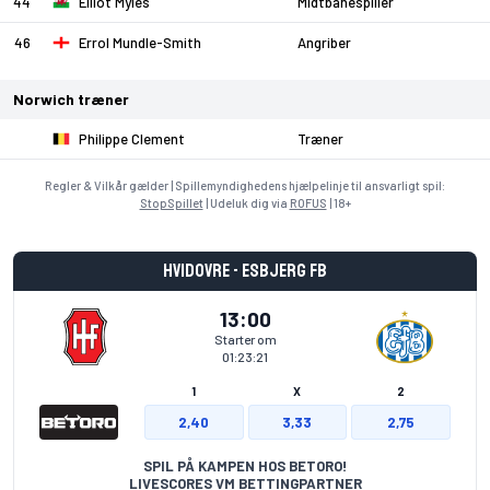
44
Elliot Myles
Midtbanespiller
46
Errol Mundle-Smith
Angriber
Norwich træner
Philippe Clement
Træner
Regler & Vilkår gælder | Spillemyndighedens hjælpelinje til ansvarligt spil:
StopSpillet
| Udeluk dig via
ROFUS
| 18+
Hvidovre - Esbjerg fB
13:00
Starter om
01:23:21
1
X
2
2,40
3,33
2,75
SPIL PÅ KAMPEN HOS BETORO!
LIVESCORES VM BETTINGPARTNER