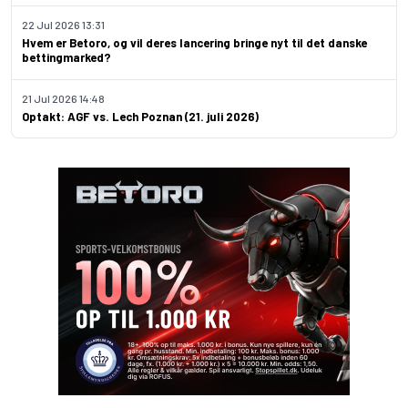
22 Jul 2026 13:31
Hvem er Betoro, og vil deres lancering bringe nyt til det danske
bettingmarked?
21 Jul 2026 14:48
Optakt: AGF vs. Lech Poznan (21. juli 2026)