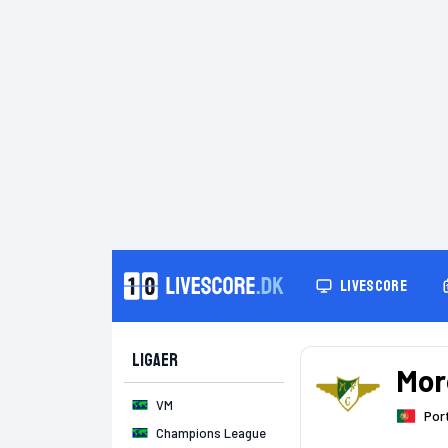
LIVESCORE
Ligaer
Mor
VM
Por
Champions League