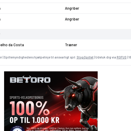
n
Angriber
n
Angriber
r
elho da Costa
Træner
r | Spillemyndighedens hjælpelinje til ansvarligt spil:
StopSpillet
| Udeluk dig via
ROFUS
| 1