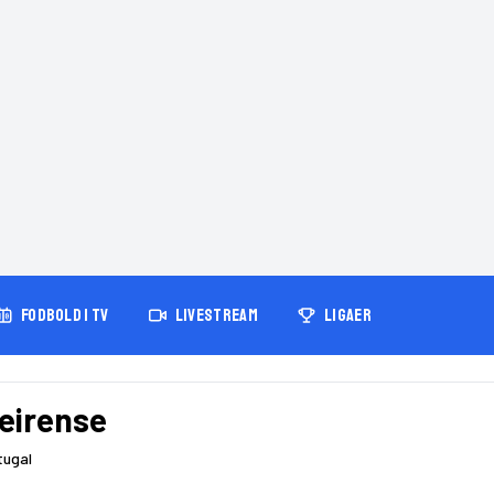
FODBOLD I TV
LIVESTREAM
LIGAER
eirense
tugal