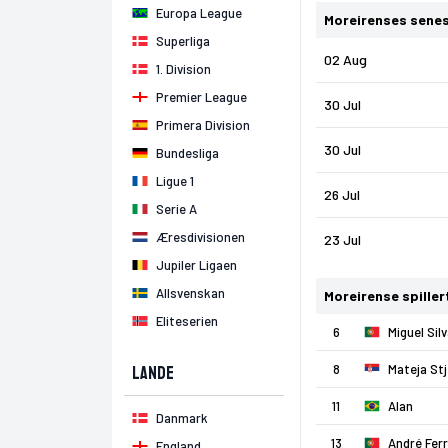
Europa League
Moreirenses sene
Superliga
02 Aug
1. Division
Premier League
30 Jul
Primera Division
30 Jul
Bundesliga
Ligue 1
26 Jul
Serie A
Æresdivisionen
23 Jul
Jupiler Ligaen
Allsvenskan
Moreirense spiller
Eliteserien
6
Miguel Sil
8
Mateja St
Lande
11
Alan
Danmark
13
André Ferr
England