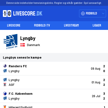
Denne side indeholder henvisningslinks. Regler og vilkår gælder. Spil ansvarligt.
Fodbold
LIVESCORE
FODBOLD I TV
LIVESTREAM
LIGAER
Lyngby
Danmark
Lyngbys seneste kampe
Randers FC
2
09 Aug
Lyngby
0
Lyngby
2
01 Aug
AGF
2
F.C. København
3
26 Jul
Lyngby
2
Hillerød Fodbold
1