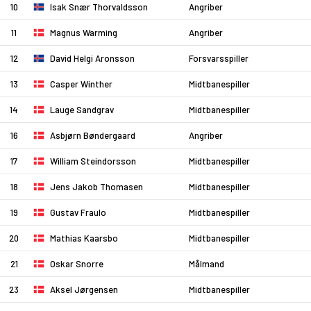
10
Isak Snær Thorvaldsson
Angriber
11
Magnus Warming
Angriber
12
David Helgi Aronsson
Forsvarsspiller
13
Casper Winther
Midtbanespiller
14
Lauge Sandgrav
Midtbanespiller
16
Asbjørn Bøndergaard
Angriber
17
William Steindorsson
Midtbanespiller
18
Jens Jakob Thomasen
Midtbanespiller
19
Gustav Fraulo
Midtbanespiller
20
Mathias Kaarsbo
Midtbanespiller
21
Oskar Snorre
Målmand
23
Aksel Jørgensen
Midtbanespiller