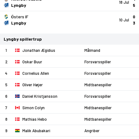
18 Jul
Lyngby
5
Östers IF
0
10 Jul
Lyngby
3
Lyngby spillertrup
1
Jonathan Ægidius
Målmand
2
Oskar Buur
Forsvarsspiller
4
Cornelius Allen
Forsvarsspiller
5
Oliver Højer
Midtbanespiller
6
Daniel Kristjansson
Forsvarsspiller
7
Simon Colyn
Midtbanespiller
8
Mathias Hebo
Midtbanespiller
9
Malik Abubakari
Angriber