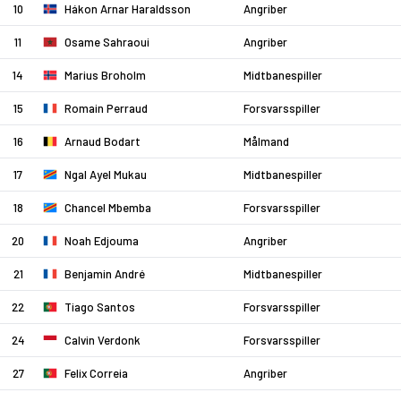
10
Hákon Arnar Haraldsson
Angriber
11
Osame Sahraoui
Angriber
14
Marius Broholm
Midtbanespiller
15
Romain Perraud
Forsvarsspiller
16
Arnaud Bodart
Målmand
17
Ngal Ayel Mukau
Midtbanespiller
18
Chancel Mbemba
Forsvarsspiller
20
Noah Edjouma
Angriber
21
Benjamin André
Midtbanespiller
22
Tiago Santos
Forsvarsspiller
24
Calvin Verdonk
Forsvarsspiller
27
Felix Correia
Angriber