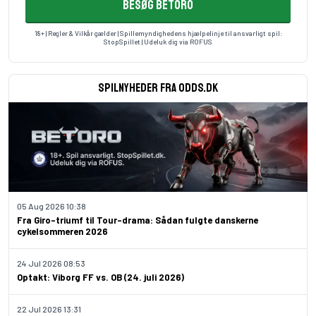
BESØG BETORO
18+ | Regler & Vilkår gælder | Spillemyndighedens hjælpelinje til ansvarligt spil:
StopSpillet
| Udeluk dig via
ROFUS
Spilnyheder fra odds.dk
05 Aug 2026 10:38
Fra Giro-triumf til Tour-drama: Sådan fulgte danskerne
cykelsommeren 2026
24 Jul 2026 08:53
Optakt: Viborg FF vs. OB (24. juli 2026)
22 Jul 2026 13:31