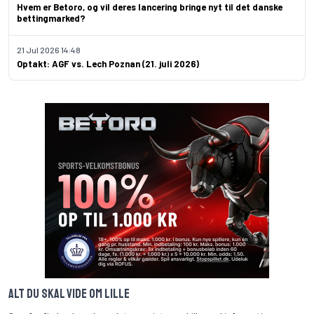
Hvem er Betoro, og vil deres lancering bringe nyt til det danske
bettingmarked?
21 Jul 2026 14:48
Optakt: AGF vs. Lech Poznan (21. juli 2026)
Alt du skal vide om Lille