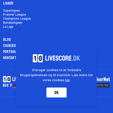
Ligaer
Superligaen
Premier League
Champions League
Bundesligaen
La Liga
Blog
Cookies
Fortrolighedspolitik
Kontakt os
Vi bruger cookies til at forbedre
brugeroplevelsen og til statistik. Læs mere om
vores cookies
her
.
OK
© 2026 livescore.dk - Alle rettigheder forbeholdt.