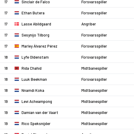
17
Sinclair de Falco
Forsvarsspiller
17
Ethan Butera
Forsvarsspiller
17
Lasse Abildgaard
Angriber
17
Sesynijo Tilborg
Forsvarsspiller
17
Marley Álvarez Pérez
Forsvarsspiller
18
Lyfe Oldenstam
Forsvarsspiller
18
Rida Chahid
Midtbanespiller
18
Luuk Beekman
Forsvarsspiller
18
Nnamdi Koka
Midtbanespiller
19
Levi Acheampong
Midtbanespiller
19
Damian van der Vaart
Midtbanespiller
19
Rico Speksnijder
Midtbanespiller