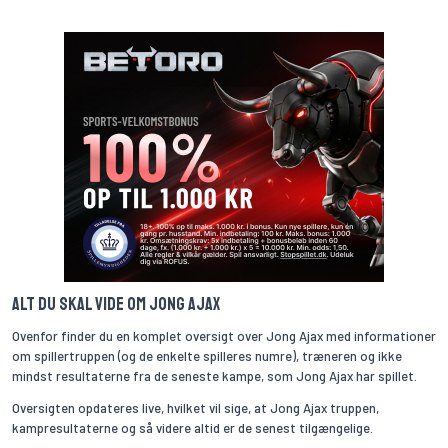
Alt du skal vide om Jong Ajax
Ovenfor finder du en komplet oversigt over Jong Ajax med informationer
om spillertruppen (og de enkelte spilleres numre), træneren og ikke
mindst resultaterne fra de seneste kampe, som Jong Ajax har spillet.
Oversigten opdateres live, hvilket vil sige, at Jong Ajax truppen,
kampresultaterne og så videre altid er de senest tilgængelige.