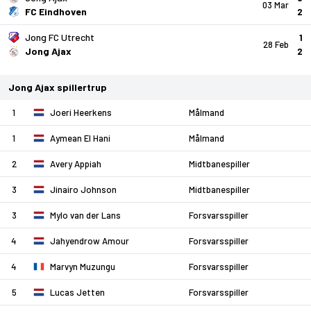
03 Mar
FC Eindhoven
2
Jong FC Utrecht
1
28 Feb
Jong Ajax
2
Jong Ajax spillertrup
1
Joeri Heerkens
Målmand
1
Aymean El Hani
Målmand
2
Avery Appiah
Midtbanespiller
3
Jinairo Johnson
Midtbanespiller
3
Mylo van der Lans
Forsvarsspiller
4
Jahyendrow Amour
Forsvarsspiller
4
Marvyn Muzungu
Forsvarsspiller
5
Lucas Jetten
Forsvarsspiller