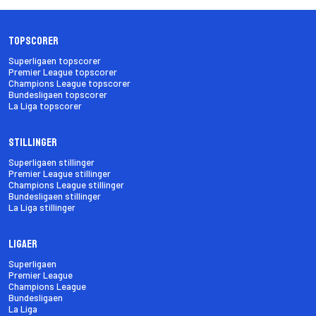
Topscorer
Superligaen topscorer
Premier League topscorer
Champions League topscorer
Bundesligaen topscorer
La Liga topscorer
Stillinger
Superligaen stillinger
Premier League stillinger
Champions League stillinger
Bundesligaen stillinger
La Liga stillinger
Ligaer
Superligaen
Premier League
Champions League
Bundesligaen
La Liga