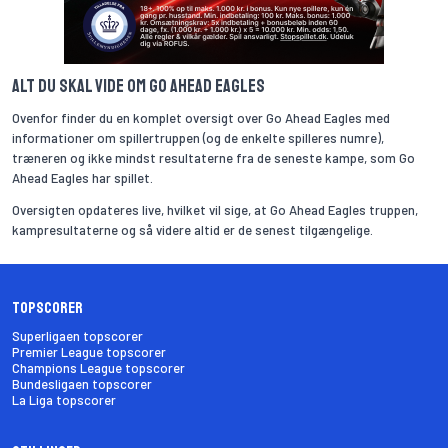
Alt du skal vide om Go Ahead Eagles
Ovenfor finder du en komplet oversigt over Go Ahead Eagles med
informationer om spillertruppen (og de enkelte spilleres numre),
træneren og ikke mindst resultaterne fra de seneste kampe, som Go
Ahead Eagles har spillet.
Oversigten opdateres live, hvilket vil sige, at Go Ahead Eagles truppen,
kampresultaterne og så videre altid er de senest tilgængelige.
Topscorer
Superligaen topscorer
Premier League topscorer
Champions League topscorer
Bundesligaen topscorer
La Liga topscorer