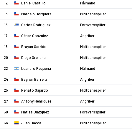
12
Daniel Castillo
Målmand
13
Marcelo Jorquera
Midtbanespiller
15
Carlos Rodriguez
Forsvarsspiller
17
César González
Angriber
18
Brayan Garrido
Midtbanespiller
20
Diego Orellana
Midtbanespiller
22
Leandro Requena
Målmand
24
Bayron Barrera
Angriber
25
Renato Gajardo
Midtbanespiller
27
Antony Henriquez
Angriber
30
Matias Blazquez
Forsvarsspiller
36
Juan Bacca
Midtbanespiller