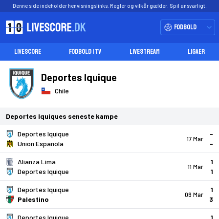
Denne side indeholder henvisningslinks. Regler og vilkår gælder. Spil ansvarligt.
Fodbold
LIVESCORE
FODBOLD I TV
LIVESTREAM
LIGAER
Deportes Iquique
Chile
Deportes Iquiques seneste kampe
Deportes Iquique
-
17 Mar
Union Espanola
-
Alianza Lima
1
11 Mar
Deportes Iquique
1
Deportes Iquique
1
09 Mar
Palestino
3
Deportes Iquique
1