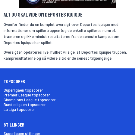
Alt du skal vide om Deportes Iquique
Ovenfor finder du en komplet oversigt over Deportes Iquique med
informationer om spillertruppen (og de enkelte spilleres numre),
træneren og ikke mindst resultaterne fra de seneste kampe, som
Deportes Iquique har spillet.
Oversigten opdateres live, hvilket vil sige, at Deportes Iquique truppen,
kampresultaterne og så videre altid er de senest tilgængelige.
Topscorer
Superligaen topscorer
Premier League topscorer
Champions League topscorer
Bundesligaen topscorer
La Liga topscorer
Stillinger
Superligaen stillinger