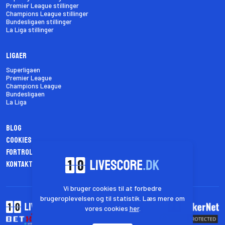
Premier League stillinger
Champions League stillinger
Bundesligaen stillinger
La Liga stillinger
Ligaer
Superligaen
Premier League
Champions League
Bundesligaen
La Liga
Blog
Cookies
Fortrolighedspolitik
Kontakt os
Vi bruger cookies til at forbedre
brugeroplevelsen og til statistik. Læs mere om
vores cookies
her
.