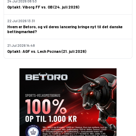
24 Jul 2026 08:53
Optakt: Viborg FF vs. OB (24. juli 2026)
22 Jul 2026 13:31
Hvem er Betoro, og vil deres lancering bringe nyt til det danske
bettingmarked?
21 Jul 2026 14:48
Optakt: AGF vs. Lech Poznan (21. juli 2026)