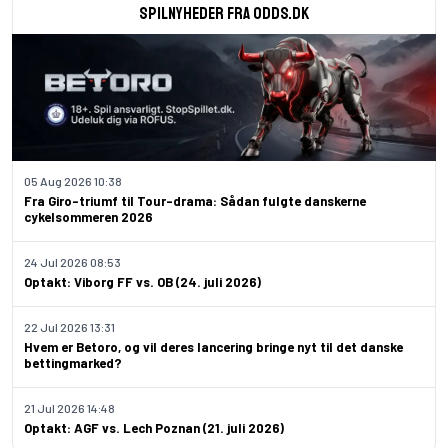
Spilnyheder fra odds.dk
05 Aug 2026 10:38
Fra Giro-triumf til Tour-drama: Sådan fulgte danskerne
cykelsommeren 2026
24 Jul 2026 08:53
Optakt: Viborg FF vs. OB (24. juli 2026)
22 Jul 2026 13:31
Hvem er Betoro, og vil deres lancering bringe nyt til det danske
bettingmarked?
21 Jul 2026 14:48
Optakt: AGF vs. Lech Poznan (21. juli 2026)