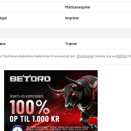
Midtbanespiller
igal
Angriber
cens
Træner
r | Spillemyndighedens hjælpelinje til ansvarligt spil:
StopSpillet
| Udeluk dig via
ROFUS
| 1