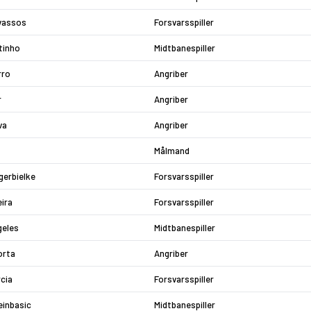
vassos
Forsvarsspiller
tinho
Midtbanespiller
rro
Angriber
r
Angriber
va
Angriber
Målmand
gerbielke
Forsvarsspiller
eira
Forsvarsspiller
geles
Midtbanespiller
orta
Angriber
cia
Forsvarsspiller
einbasic
Midtbanespiller