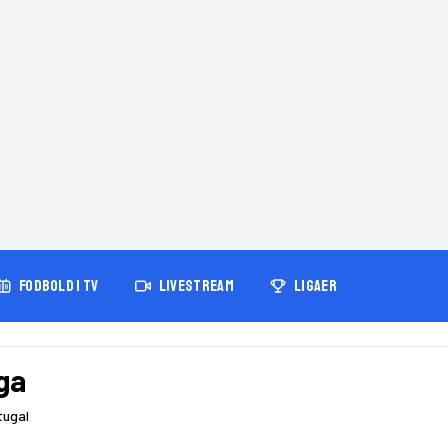
FODBOLD I TV
LIVESTREAM
LIGAER
ga
tugal