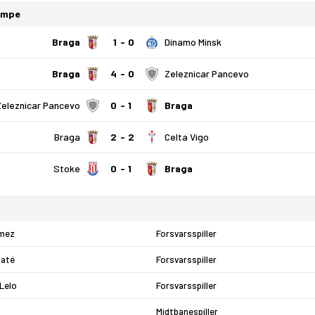
ampe
Braga
1
0
Dinamo Minsk
Braga
4
0
Zeleznicar Pancevo
Zeleznicar Pancevo
0
1
Braga
Braga
2
2
Celta Vigo
Stoke
0
1
Braga
omez
Forsvarsspiller
katé
Forsvarsspiller
Lelo
Forsvarsspiller
Midtbanespiller