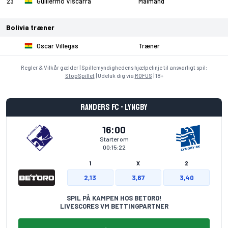
23
Guillermo Viscarra
Målmand
Bolivia træner
Oscar Villegas
Træner
Regler & Vilkår gælder | Spillemyndighedens hjælpelinje til ansvarligt spil:
StopSpillet
| Udeluk dig via
ROFUS
| 18+
Randers FC - Lyngby
16:00
Starter om
00:15:22
1
X
2
2,13
3,67
3,40
SPIL PÅ KAMPEN HOS BETORO!
LIVESCORES VM BETTINGPARTNER