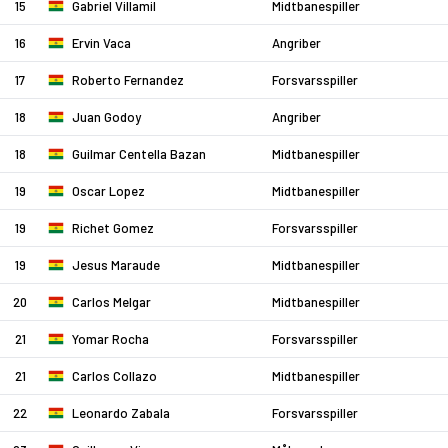
15
Gabriel Villamil
Midtbanespiller
16
Ervin Vaca
Angriber
17
Roberto Fernandez
Forsvarsspiller
18
Juan Godoy
Angriber
18
Guilmar Centella Bazan
Midtbanespiller
19
Oscar Lopez
Midtbanespiller
19
Richet Gomez
Forsvarsspiller
19
Jesus Maraude
Midtbanespiller
20
Carlos Melgar
Midtbanespiller
21
Yomar Rocha
Forsvarsspiller
21
Carlos Collazo
Midtbanespiller
22
Leonardo Zabala
Forsvarsspiller