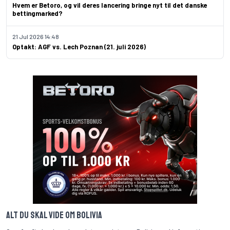
Hvem er Betoro, og vil deres lancering bringe nyt til det danske
bettingmarked?
21 Jul 2026 14:48
Optakt: AGF vs. Lech Poznan (21. juli 2026)
Alt du skal vide om Bolivia