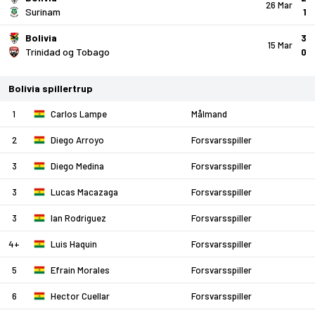
26 Mar
Surinam
1
Bolivia
3
15 Mar
Trinidad og Tobago
0
Bolivia spillertrup
1
Carlos Lampe
Målmand
2
Diego Arroyo
Forsvarsspiller
3
Diego Medina
Forsvarsspiller
3
Lucas Macazaga
Forsvarsspiller
3
Ian Rodriguez
Forsvarsspiller
4+
Luis Haquin
Forsvarsspiller
5
Efrain Morales
Forsvarsspiller
6
Hector Cuellar
Forsvarsspiller