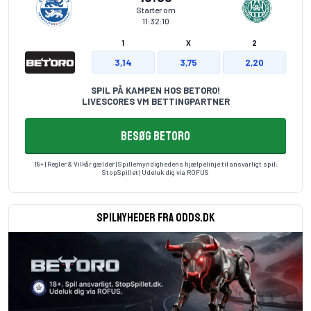
Starter om
11:32:10
1
X
2
3,14
3,75
2,20
SPIL PÅ KAMPEN HOS BETORO!
LIVESCORES VM BETTINGPARTNER
BESØG BETORO
18+ | Regler & Vilkår gælder | Spillemyndighedens hjælpelinje til ansvarligt spil:
StopSpillet
| Udeluk dig via
ROFUS
Spilnyheder fra odds.dk