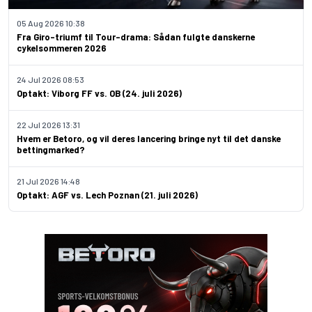
05 Aug 2026 10:38
Fra Giro-triumf til Tour-drama: Sådan fulgte danskerne
cykelsommeren 2026
24 Jul 2026 08:53
Optakt: Viborg FF vs. OB (24. juli 2026)
22 Jul 2026 13:31
Hvem er Betoro, og vil deres lancering bringe nyt til det danske
bettingmarked?
21 Jul 2026 14:48
Optakt: AGF vs. Lech Poznan (21. juli 2026)