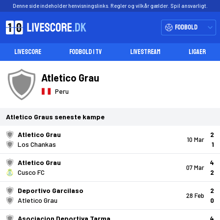
Denne side indeholder henvisningslinks. Regler og vilkår gælder. Spil ansvarligt.
Fodbold
LIVESCORE
FODBOLD I TV
LIVESTREAM
LIGAER
Atletico Grau
Peru
Atletico Graus seneste kampe
Atletico Grau
2
10 Mar
Los Chankas
1
Atletico Grau
4
07 Mar
Cusco FC
2
Deportivo Garcilaso
2
28 Feb
Atletico Grau
0
Asociacion Deportiva Tarma
4