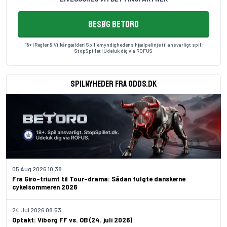
BESØG BETORO
18+ | Regler & Vilkår gælder | Spillemyndighedens hjælpelinje til ansvarligt spil:
StopSpillet
| Udeluk dig via
ROFUS
Spilnyheder fra odds.dk
05 Aug 2026 10:38
Fra Giro-triumf til Tour-drama: Sådan fulgte danskerne
cykelsommeren 2026
24 Jul 2026 08:53
Optakt: Viborg FF vs. OB (24. juli 2026)