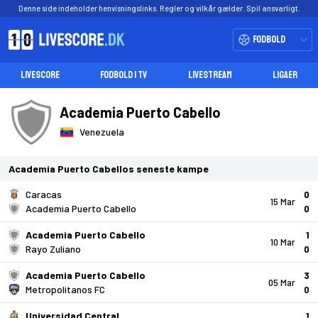
Denne side indeholder henvisningslinks. Regler og vilkår gælder. Spil ansvarligt.
Fodbold
LIVESCORE
FODBOLD I TV
LIVESTREAM
LIGAER
Academia Puerto Cabello
Venezuela
Academia Puerto Cabellos seneste kampe
Caracas
0
15 Mar
Academia Puerto Cabello
0
Academia Puerto Cabello
1
10 Mar
Rayo Zuliano
0
Academia Puerto Cabello
3
05 Mar
Metropolitanos FC
0
Universidad Central
1