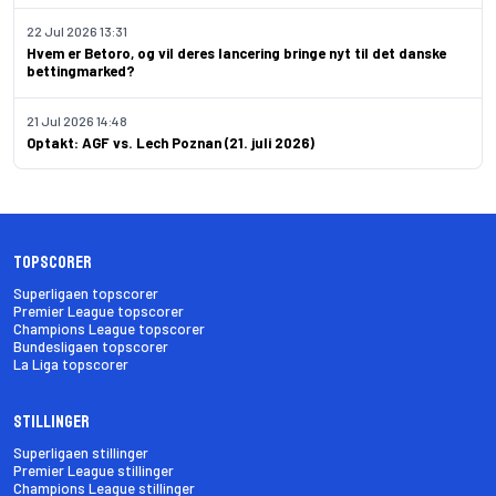
22 Jul 2026 13:31
Hvem er Betoro, og vil deres lancering bringe nyt til det danske
bettingmarked?
21 Jul 2026 14:48
Optakt: AGF vs. Lech Poznan (21. juli 2026)
Topscorer
Superligaen topscorer
Premier League topscorer
Champions League topscorer
Bundesligaen topscorer
La Liga topscorer
Stillinger
Superligaen stillinger
Premier League stillinger
Champions League stillinger