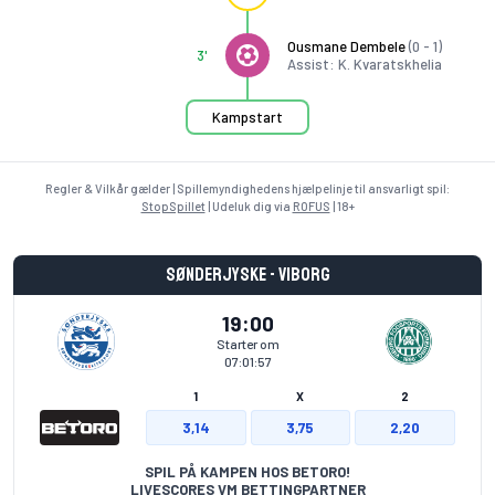
Ousmane Dembele
(0 - 1)
3'
Assist: K. Kvaratskhelia
Kampstart
Regler & Vilkår gælder | Spillemyndighedens hjælpelinje til ansvarligt spil:
StopSpillet
| Udeluk dig via
ROFUS
| 18+
Sønderjyske - Viborg
19:00
Starter om
07:01:56
1
X
2
3,14
3,75
2,20
SPIL PÅ KAMPEN HOS BETORO!
LIVESCORES VM BETTINGPARTNER