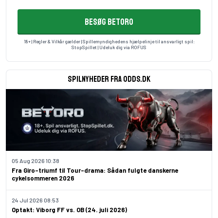
BESØG BETORO
18+ | Regler & Vilkår gælder | Spillemyndighedens hjælpelinje til ansvarligt spil:
StopSpillet
| Udeluk dig via
ROFUS
Spilnyheder fra odds.dk
05 Aug 2026 10:38
Fra Giro-triumf til Tour-drama: Sådan fulgte danskerne
cykelsommeren 2026
24 Jul 2026 08:53
Optakt: Viborg FF vs. OB (24. juli 2026)