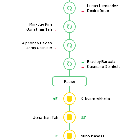
Lucas Hernandez
Desire Doue
Min-Jae Kim
Jonathan Tah
Alphonso Davies
Josip Stanisic
Bradley Barcola
Ousmane Dembele
Pause
45'
K. Kvaratskhelia
Jonathan Tah
33'
8'
Nuno Mendes