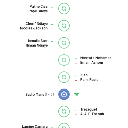
Pathe Ciss
Pape Gueye
Cherif Ndiaye
Nicolas Jackson
Ismaila Sarr
Iliman Ndiaye
Mostafa Mohamed
Emam Ashour
Zizo
Rami Rabia
Sadio Mane
(1 - 0)
78'
Trezeguet
A. A. E. Fotouh
Lamine Camara