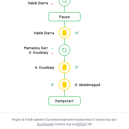
Habib Diarra
Pause
Habib Diarra
41'
Mamadou Sarr
K. Koulibaly
K. Koulibaly
17'
6'
H. Abdelmaguid
Kampstart
Regler & Vilkår gælder | Spillemyndighedens hjælpelinje til ansvarligt spil:
StopSpillet
| Udeluk dig via
ROFUS
| 18+